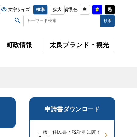
文字サイズ
標準
拡大
背景色
白
青
黒
町政情報
太良ブランド・観光
申請書ダウンロード
戸籍・住民票・税証明に関す