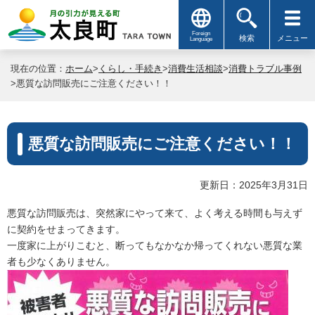
Foreign
検索
メニュー
Language
現在の位置：
ホーム
>
くらし・手続き
>
消費生活相談
>
消費トラブル事例
>悪質な訪問販売にご注意ください！！
悪質な訪問販売にご注意ください！！
更新日：2025年3月31日
悪質な訪問販売は、突然家にやって来て、よく考える時間も与えず
に契約をせまってきます。
一度家に上がりこむと、断ってもなかなか帰ってくれない悪質な業
者も少なくありません。