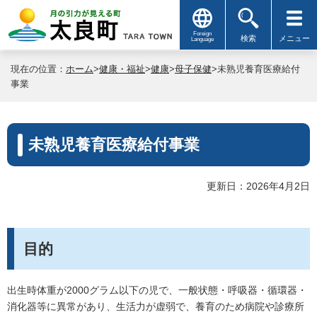
Foreign
検索
メニュー
Language
現在の位置：
ホーム
>
健康・福祉
>
健康
>
母子保健
>未熟児養育医療給付
事業
未熟児養育医療給付事業
更新日：2026年4月2日
目的
出生時体重が2000グラム以下の児で、一般状態・呼吸器・循環器・
消化器等に異常があり、生活力が虚弱で、養育のため病院や診療所