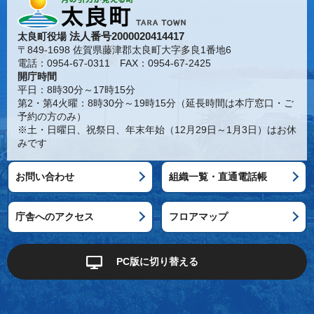
法人番号2000020414417
太良町役場
〒849-1698 佐賀県藤津郡太良町大字多良1番地6
電話：0954-67-0311 FAX：0954-67-2425
開庁時間
平日：8時30分～17時15分
第2・第4火曜：8時30分～19時15分（延長時間は本庁窓口・ご
予約の方のみ）
※土・日曜日、祝祭日、年末年始（12月29日～1月3日）はお休
みです
お問い合わせ
組織一覧・直通電話帳
庁舎へのアクセス
フロアマップ
PC版に切り替える