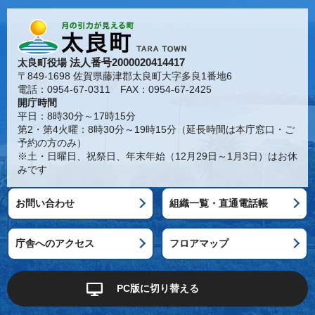
法人番号2000020414417
太良町役場
〒849-1698 佐賀県藤津郡太良町大字多良1番地6
電話：0954-67-0311 FAX：0954-67-2425
開庁時間
平日：8時30分～17時15分
第2・第4火曜：8時30分～19時15分（延長時間は本庁窓口・ご
予約の方のみ）
※土・日曜日、祝祭日、年末年始（12月29日～1月3日）はお休
みです
お問い合わせ
組織一覧・直通電話帳
庁舎へのアクセス
フロアマップ
PC版に切り替える