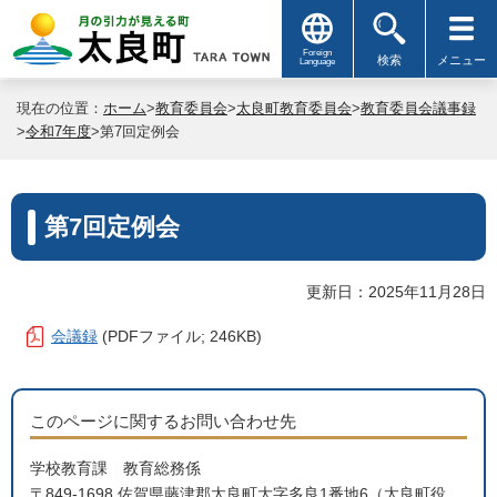
Foreign
検索
メニュー
Language
現在の位置：
ホーム
>
教育委員会
>
太良町教育委員会
>
教育委員会議事録
>
令和7年度
>第7回定例会
第7回定例会
更新日：2025年11月28日
会議録
(PDFファイル; 246KB)
このページに関するお問い合わせ先
学校教育課 教育総務係
〒849-1698 佐賀県藤津郡太良町大字多良1番地6（太良町役