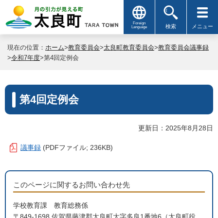
Foreign
検索
メニュー
Language
現在の位置：
ホーム
>
教育委員会
>
太良町教育委員会
>
教育委員会議事録
>
令和7年度
>第4回定例会
第4回定例会
更新日：2025年8月28日
議事録
(PDFファイル; 236KB)
このページに関するお問い合わせ先
学校教育課 教育総務係
〒849-1698 佐賀県藤津郡太良町大字多良1番地6（太良町役