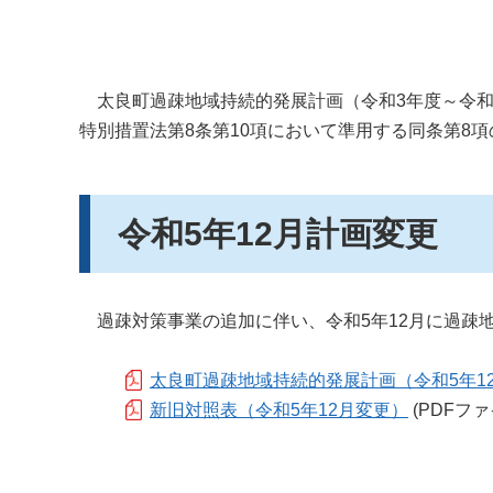
太良町過疎地域持続的発展計画（令和3年度～令和
特別措置法第8条第10項において準用する同条第8
令和5年12月計画変更
過疎対策事業の追加に伴い、令和5年12月に過疎
太良町過疎地域持続的発展計画（令和5年1
新旧対照表（令和5年12月変更）
(PDFファイ