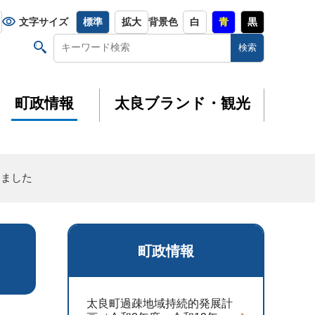
文字サイズ
標準
拡大
背景色
白
青
黒
町政情報
太良ブランド・観光
しました
町政情報
太良町過疎地域持続的発展計