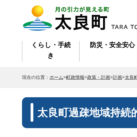
くらし・手続
防災・安全安心
き
現在の位置：
ホーム
>
町政情報
>
政策・計画
>
計画
>
太良
太良町過疎地域持続