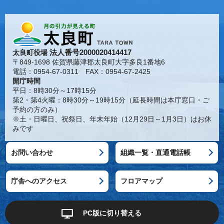
法人番号2000020414417
太良町役場
〒849-1698 佐賀県藤津郡太良町大字多良1番地6
電話：0954-67-0311 FAX：0954-67-2425
開庁時間
平日：8時30分～17時15分
第2・第4火曜：8時30分～19時15分（延長時間は本庁窓口・ご
予約の方のみ）
※土・日曜日、祝祭日、年末年始（12月29日～1月3日）はお休
みです
お問い合わせ
組織一覧・直通電話帳
庁舎へのアクセス
フロアマップ
PC版に切り替える