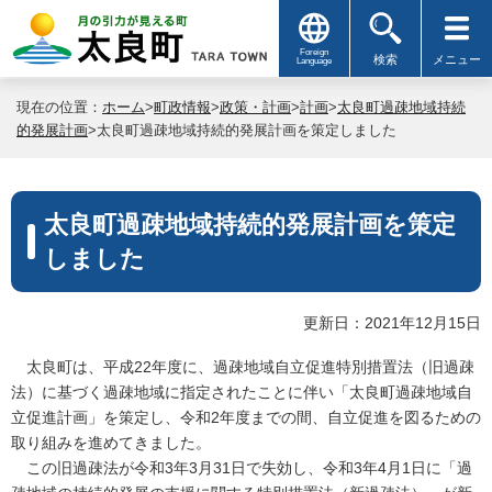
Foreign
検索
メニュー
Language
現在の位置：
ホーム
>
町政情報
>
政策・計画
>
計画
>
太良町過疎地域持続
的発展計画
>太良町過疎地域持続的発展計画を策定しました
太良町過疎地域持続的発展計画を策定
しました
更新日：2021年12月15日
太良町は、平成22年度に、過疎地域自立促進特別措置法（旧過疎
法）に基づく過疎地域に指定されたことに伴い「太良町過疎地域自
立促進計画」を策定し、令和2年度までの間、自立促進を図るための
取り組みを進めてきました。
この旧過疎法が令和3年3月31日で失効し、令和3年4月1日に「過