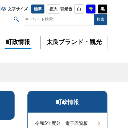
文字サイズ
標準
拡大
背景色
白
青
黒
町政情報
太良ブランド・観光
町政情報
令和5年度分 電子回覧板