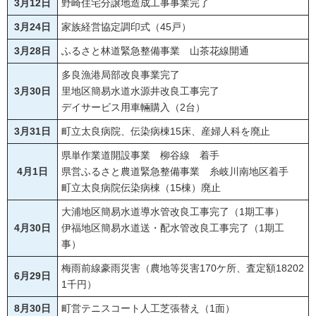
3月12日
野崎住宅分譲地造成工事事業完了
3月24日
家族経営協定調印式（45戸）
3月28日
ふるさと林道緊急整備事業 山茶花線開通
多良漁港局部改良事業完了
3月30日
里地区簡易水道水源井改良工事完了
デイサービス用車輛購入（2台）
3月31日
町立太良病院、伝染病棟15床、産婦人科を廃止
県単作業道開設事業 柳谷線 着手
4月1日
県営ふるさと農道緊急整備事業 糸岐川南地区着手
町立太良病院伝染病棟（15棟）廃止
大浦地区簡易水道導水管改良工事完了（1期工事）
4月30日
伊福地区簡易水道送・配水管改良工事完了（1期工
事）
梅雨前線豪雨災害（農地等災害170ケ所、査定額18202
6月29日
1千円）
8月30日
町営テニスコート人工芝張替え（1面）