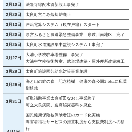
2月10日
法隆寺線配水管新設工事完了
2月20日
太良町営ごみ焼却炉廃止
3月13日
戸籍電算システム（現在戸籍）スタート
3月20日
県営ふるさと農道緊急整備事業 糸岐川南地区 完了
3月25日
太良町水道施設集中監視システム工事完了
大浦小学校駐車場整備工事完了
3月27日
大浦中学校技術教室、武道場改築・屋外便所改築竣工
3月28日
太良町施設園芸給水対策事業創設
海と山の絆の森 記念植樹 健康の森公園1.5haに広葉
3月29日
樹植栽
町単補助事業太良町田なおし事業終了
3月31日
町立太良病院、皮膚泌尿器科を廃止
国民健康保険被保険者証のカード化実施
障害者福祉サービスの措置制度から支援費制度への移
行
4月1日