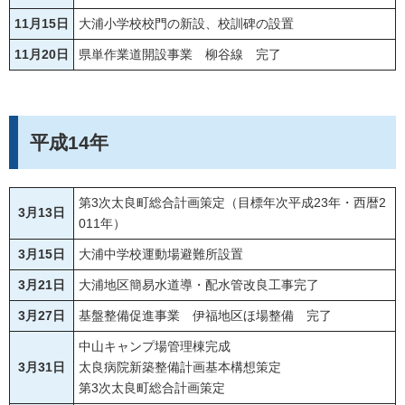
11月15日
大浦小学校校門の新設、校訓碑の設置
11月20日
県単作業道開設事業 柳谷線 完了
平成14年
第3次太良町総合計画策定（目標年次平成23年・西暦2
3月13日
011年）
3月15日
大浦中学校運動場避難所設置
3月21日
大浦地区簡易水道導・配水管改良工事完了
3月27日
基盤整備促進事業 伊福地区ほ場整備 完了
中山キャンプ場管理棟完成
3月31日
太良病院新築整備計画基本構想策定
第3次太良町総合計画策定