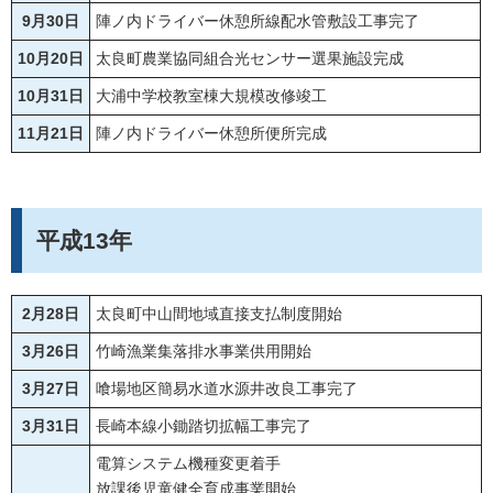
9月30日
陣ノ内ドライバー休憩所線配水管敷設工事完了
10月20日
太良町農業協同組合光センサー選果施設完成
10月31日
大浦中学校教室棟大規模改修竣工
11月21日
陣ノ内ドライバー休憩所便所完成
平成13年
2月28日
太良町中山間地域直接支払制度開始
3月26日
竹崎漁業集落排水事業供用開始
3月27日
喰場地区簡易水道水源井改良工事完了
3月31日
長崎本線小鋤踏切拡幅工事完了
電算システム機種変更着手
放課後児童健全育成事業開始