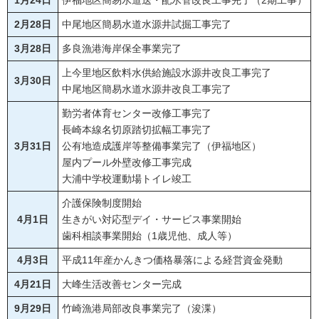
1月24日
伊福地区簡易水道送・配水管改良工事完了（2期工事）
2月28日
中尾地区簡易水道水源井試掘工事完了
3月28日
多良漁港海岸保全事業完了
上今里地区飲料水供給施設水源井改良工事完了
3月30日
中尾地区簡易水道水源井改良工事完了
勤労者体育センター改修工事完了
長崎本線名切原踏切拡幅工事完了
3月31日
公有地造成護岸等整備事業完了（伊福地区）
屋内プール外壁改修工事完成
大浦中学校運動場トイレ竣工
介護保険制度開始
4月1日
生きがい対応型デイ・サービス事業開始
歯科相談事業開始（1歳児他、成人等）
4月3日
平成11年産かんきつ価格暴落による経営資金発動
4月21日
大峰生活改善センター完成
9月29日
竹崎漁港局部改良事業完了（浚渫）