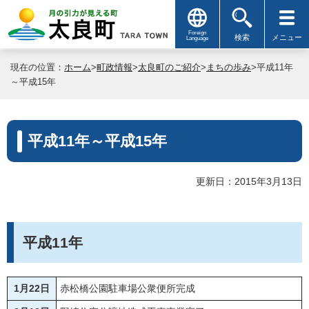
Foreign
検索
メニュー
Language
現在の位置：
ホーム
>
町政情報
>
太良町のご紹介
>
まちの歩み
>平成11年
～平成15年
平成11年～平成15年
更新日：2015年3月13日
平成11年
1月22日
赤松橋公園駐車場公衆便所完成