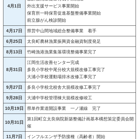
4月1日
外出支援サービス事業開始
保育所一時保育促進基盤整備事業開始
前立腺がん検診開始
4月17日
県営中山間地域総合整備事業 着手
6月25日
太良町農林漁業振興資金融資制度発足
8月13日
竹崎漁港漁業集落環境整備事業完了
江岡生活改善センター完成
8月31日
多良小学校中尾分校大規模改修工事完了
大浦小学校運動場排水改修工事完了
9月27日
多良小学校北校舎大規模改修工事完了
9月28日
大浦中学校管理棟大規模改修竣工
10月19日
県単作業道開設事業 一ノ瀬線 完了
第1回町立太良病院新築整備計画基本構想策定委員会開
10月31日
催
11月7日
インフルエンザ予防接種（高齢者）開始