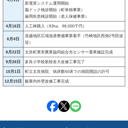
新電算システム運用開始
脳ドック検診開始（町単独事業）
歯周疾患検診開始（老人保健事業）
4月16日
人工林購入（93ha、98,000千円）
道越地区広域漁港整備事業着手（竹崎地区西側2号防波
6月4日
堤）
8月22日
太良町果実農業協同組合光センサー選果施設完成
9月26日
多良小学校新校舎大改修工事完了
10月1日
町立太良病院、病床数60床での病院開設の許可
12月15日
艇庫内外壁改修工事完成