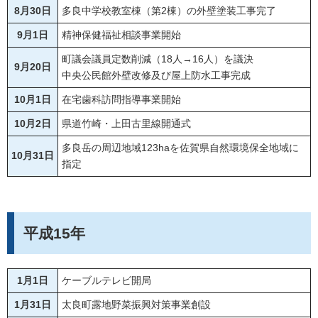
8月30日
多良中学校教室棟（第2棟）の外壁塗装工事完了
9月1日
精神保健福祉相談事業開始
町議会議員定数削減（18人→16人）を議決
9月20日
中央公民館外壁改修及び屋上防水工事完成
10月1日
在宅歯科訪問指導事業開始
10月2日
県道竹崎・上田古里線開通式
多良岳の周辺地域123haを佐賀県自然環境保全地域に
10月31日
指定
平成15年
1月1日
ケーブルテレビ開局
1月31日
太良町露地野菜振興対策事業創設