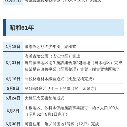
12月19日
町議会議員定数削減（20人→18人）を議決
昭和61年
1月18日
喰場みどりの少年団、結団式
海浜古墳公園（広江地区）完成
3月31日
鹿島藤津地区衛生施設組合第2処理場（当木地区）完成
農業構造改善事業（区画整理）古賀・端古賀地区完了
4月19日
間伐林道材木線開通式（比丘尼橋完成）
5月8日
第1回多良岳サミット開催（於 金泉寺）
5月24日
大橋記念図書館落成式
山根地区、飲料水供給施設事業認可 給水人口100人
6月2日
（昭和62年5月1日完了）
6月30日
町営住宅 亀ノ浦団地1号棟（12戸）完成