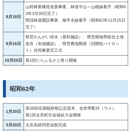
山村林業構造改善事業、林道中山～山根線着手（昭和6
3年3月30日完了）
8月18日
間伐林道開設事業、御手水線着手（昭和62年12月25日
完了）
県営かんがい排水（基幹施設）、県営畑地帯総合土地
9月16日
改良（末端施設）、県営農地開発（旧開拓パイロッ
ト）共同事業完工式
10月25日
第1回たらふるさと祭り開催
昭和62年
第38回全国植樹祭記念苗木、全世帯配付（ウメ）
1月20日
第1回太良町社会福祉大会開催
3月20日
太良高校同窓会館完成