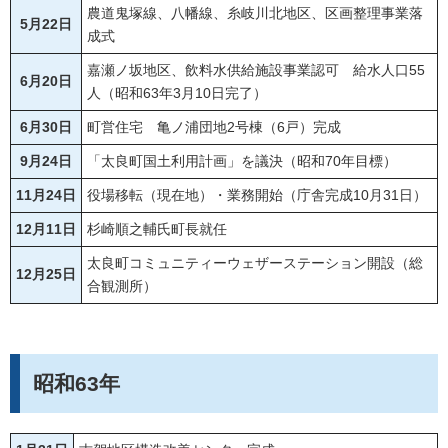
農道鬼塚線、八幡線、糸岐川北地区、区画整理事業落
5月22日
成式
嘉瀬ノ坂地区、飲料水供給施設事業認可 給水人口55
6月20日
人（昭和63年3月10日完了）
6月30日
町営住宅 亀ノ浦団地2号棟（6戸）完成
9月24日
「太良町国土利用計画」を議決（昭和70年目標）
11月24日
役場移転（現在地）・業務開始（庁舎完成10月31日）
12月11日
杉崎順之輔氏町長就任
太良町コミュニティーウェザーステーション開設（総
12月25日
合観測所）
昭和63年