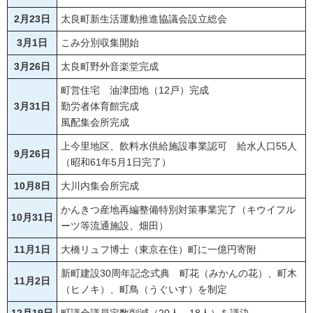
2月23日
太良町新生活運動推進協議会設立総会
3月1日
こみ分別収集開始
3月26日
太良町野外音楽堂完成
町営住宅 油津団地（12戸）完成
3月31日
勤労者体育館完成
風配集会所完成
上今里地区、飲料水供給施設事業認可 給水人口55人
9月26日
（昭和61年5月1日完了）
10月8日
大川内集会所完成
かんきつ産地再編整備特別対策事業完了（キウイフル
10月31日
ーツ等流通施設、畑田）
11月1日
大橋リュフ博士（東京在住）町に一億円寄附
新町建設30周年記念式典 町花（みかんの花）、町木
11月2日
（ヒノキ）、町鳥（うぐいす）を制定