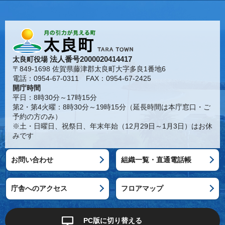
法人番号2000020414417
太良町役場
〒849-1698 佐賀県藤津郡太良町大字多良1番地6
電話：0954-67-0311 FAX：0954-67-2425
開庁時間
平日：8時30分～17時15分
第2・第4火曜：8時30分～19時15分（延長時間は本庁窓口・ご
予約の方のみ）
※土・日曜日、祝祭日、年末年始（12月29日～1月3日）はお休
みです
お問い合わせ
組織一覧・直通電話帳
庁舎へのアクセス
フロアマップ
PC版に切り替える