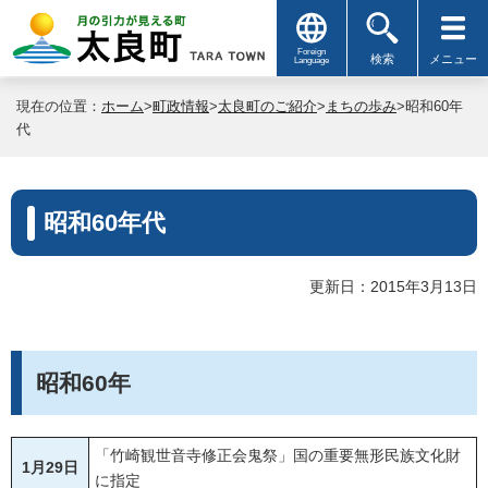
Foreign
検索
メニュー
Language
現在の位置：
ホーム
>
町政情報
>
太良町のご紹介
>
まちの歩み
>昭和60年
代
昭和60年代
更新日：2015年3月13日
昭和60年
「竹崎観世音寺修正会鬼祭」国の重要無形民族文化財
1月29日
に指定