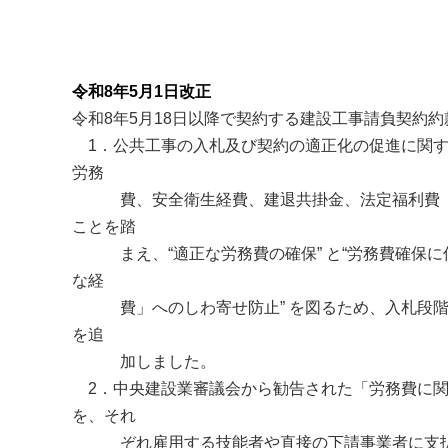
令和8
年5月1日改正
令和8年5月18日以降で契約する建設工事請負契約
1
．公共工事の入札及び契約の適正化の促進に関
労務
費、安全衛生経費、建退共掛金、法定福利費（以
ことを踏
まえ、
“
適正な労務費の確保
”
と
“
労務費確保に
な経
費」へのしわ寄せ防止
”
を図るため、入札段階
を追
加しました。
2
．中央建設業審議会から勧告された「労務費に
を、それ
ぞれ雇用する技能者や直接の下請事業者に支払う