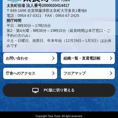
法人番号2000020414417
太良町役場
〒849-1698 佐賀県藤津郡太良町大字多良1番地6
電話：0954-67-0311 FAX：0954-67-2425
開庁時間
平日：8時30分～17時15分
第2・第4火曜：8時30分～19時15分（延長時間は本庁窓口・ご
予約の方のみ）
※土・日曜日、祝祭日、年末年始（12月29日～1月3日）はお休
みです
お問い合わせ
組織一覧・直通電話帳
庁舎へのアクセス
フロアマップ
PC版に切り替える
Copyright Tara Town. All right reserved.