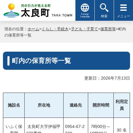
Foreign
検索
メニュー
Language
現在の位置：
ホーム
>
くらし・手続き
>
子ども・子育て
>
保育所等
>町内
の保育所等一覧
町内の保育所等一覧
更新日：2026年7月13日
利用定
施設名
所在地
連絡先
開所時間
員
いふく保
太良町大字伊福甲
0954-67-2
7時00分～
30 名