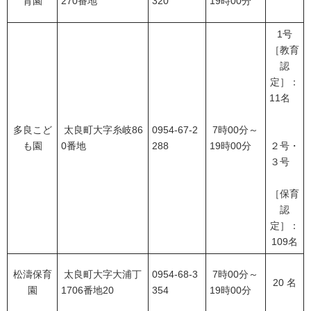
育園
270番地
320
19時00分
1号
［教育
認
定］：
11名
多良こど
太良町大字糸岐86
0954-67-2
7時00分～
も園
0番地
288
19時00分
２号・
３号
［保育
認
定］：
109名
松濤保育
太良町大字大浦丁
0954-68-3
7時00分～
20 名
園
1706番地20
354
19時00分