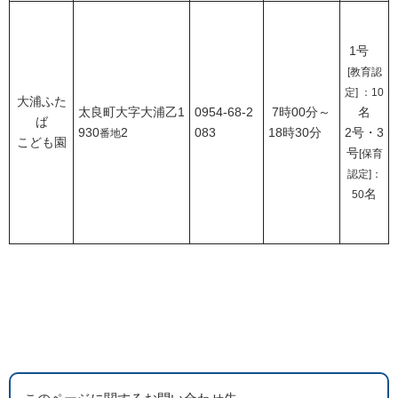
1号
[教育認
定] ：10
大浦ふた
太良町大字大浦乙1
0954-68-2
7時00分～
名
ば
930
2
083
18時30分
2号・3
番地
こども園
号
[保育
認定]：
名
50