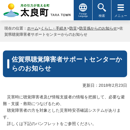
Foreign
検索
メニュー
Language
現在の位置：
ホーム
>
くらし・手続き
>
防災
>
防災係からのお知らせ
>佐
賀県聴覚障害者サポートセンターからのお知らせ
佐賀県聴覚障害者サポートセンターか
らのお知らせ
更新日：2018年2月23日
災害時に聴覚障害者及び情報支援者の情報を把握して、必要な避
難・支援・救助につなげるため、
聴覚障害者の方を対象とした災害時安否確認システムがありま
す。
詳しくは下記のパンフレットをご参照ください。