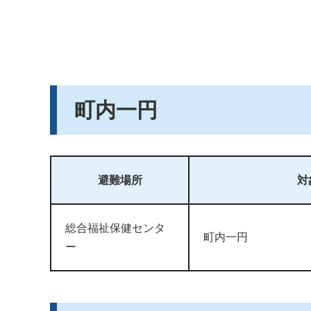
町内一円
避難場所
対
総合福祉保健センタ
町内一円
ー