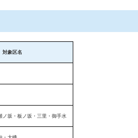
対象区名
瀬ノ坂・板ノ坂・三里・御手水
内・大峰