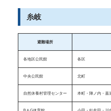
糸岐
避難場所
各地区公民館
各区
中央公民館
北町
自然休養村管理センター
本町・陣ノ内・嘉
B＆G体育館
小田・針牟田・川