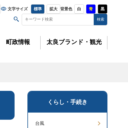
文字サイズ
標準
拡大
背景色
白
青
黒
町政情報
太良ブランド・観光
くらし・手続き
台風