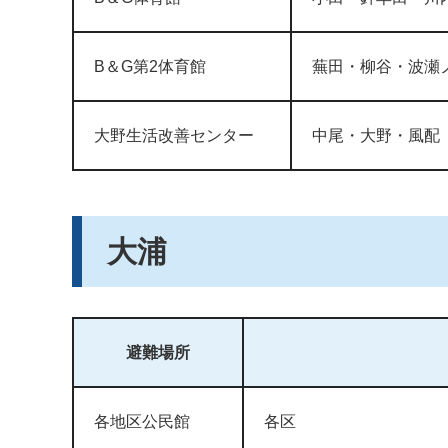
B＆G第2体育館
蕪田・柳谷・波瀬
大野生活改善センター
中尾・大野・風配
大浦
避難場所
各地区公民館
各区