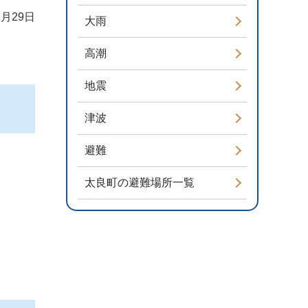
1月29日
大雨
高潮
地震
津波
避難
太良町の避難場所一覧