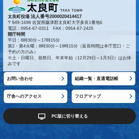
法人番号2000020414417
太良町役場
〒849-1698 佐賀県藤津郡太良町大字多良1番地6
電話：0954-67-0311 FAX：0954-67-2425
開庁時間
平日：8時30分～17時15分
第2・第4火曜：8時30分～19時15分（延長時間は本庁窓口・ご
予約の方のみ）
※土・日曜日、祝祭日、年末年始（12月29日～1月3日）はお休
みです
お問い合わせ
組織一覧・直通電話帳
庁舎へのアクセス
フロアマップ
PC版に切り替える