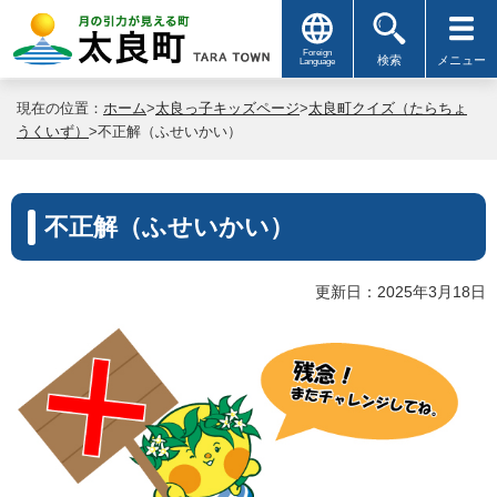
Foreign
検索
メニュー
Language
現在の位置：
ホーム
>
太良っ子キッズページ
>
太良町クイズ（たらちょ
うくいず）
>不正解（ふせいかい）
不正解（ふせいかい）
更新日：2025年3月18日