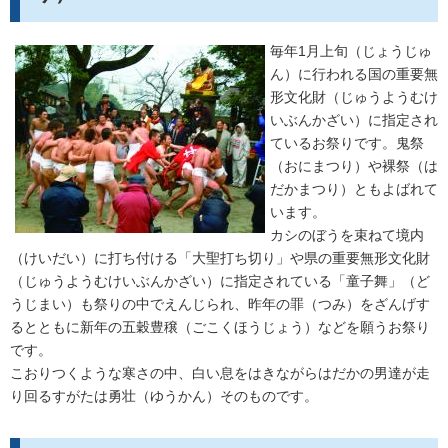
毎年1月上旬（じょうじゅ
ん）に行われる国の重要無
形文化財（じゅうようむけ
いぶんかざい）に指定され
ているお祭りです。鬼祭
（おにまつり）や裸祭（は
だかまつり）ともよばれて
います。
カシのぼうを束ねて境内
（けいだい）に打ち付ける「大聖打ち切り」や県の重要無形文化財
（じゅうようむけいぶんかざい）に指定されている「童子舞」（ど
うじまい）も祭りの中でえんじられ、昨年の罪（つみ）をざんげす
るとともに新年の五穀豊穣（ごこくほうじょう）などを願うお祭り
です。
こおりつくような寒さの中、白い息をはきながらはだかの男達が走
り回るすがたは勇壮（ゆうかん）そのものです。