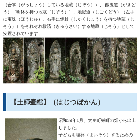
（合掌（がっしょう）している地蔵（じぞう））、 餓鬼道（がきど
う）（明鉢を持つ地蔵（じぞう））、地獄道（じごくどう）（左手
に宝珠（ほうじゅ）、右手に錫杖（しゃくじょう）を持つ地蔵（じ
ぞう））をそれぞれ救済（きゅうさい）する地蔵（じぞう）として
安置されています。
【土師壷棺】（はじつぼかん）
昭和39年1月、太良町栄町の畑から出土
しました。
子どもを埋葬（まいそう）するための