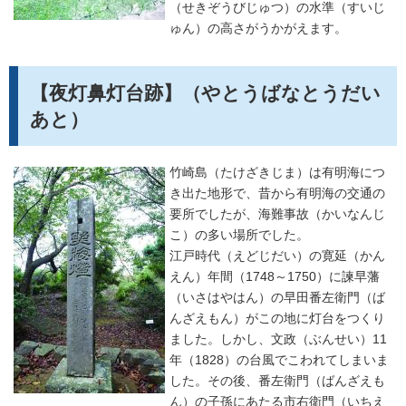
（せきぞうびじゅつ）の水準（すいじ
ゅん）の高さがうかがえます。
【夜灯鼻灯台跡】（やとうばなとうだい
あと）
竹崎島（たけざきじま）は有明海につ
き出た地形で、昔から有明海の交通の
要所でしたが、海難事故（かいなんじ
こ）の多い場所でした。
江戸時代（えどじだい）の寛延（かん
えん）年間（1748～1750）に諫早藩
（いさはやはん）の早田番左衛門（ば
んざえもん）がこの地に灯台をつくり
ました。しかし、文政（ぶんせい）11
年（1828）の台風でこわれてしまいま
した。その後、番左衛門（ばんざえも
ん）の子孫にあたる市右衛門（いちえ