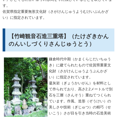
す。
佐賀県指定重要無形文化財（さがけんじゅうようむけいぶんかざ
い）に指定されています。
【竹崎観音石造三重塔】（たけざきかん
のんいしづくりさんじゅうとう）
鎌倉時代中期（かまくらじだいちゅう
き）に建てられたもので佐賀県重要文
化財（さがけんじゅうようぶんかざ
い）に指定されています。
凝灰岩（ぎょうかいがん）を材料とし
て作られており、高さ2.2メートルで別
石を三層（さんそう）重ねてつくられ
ています。作風、造形（ぞうけい）の
美しさや技術（ぎじゅつ）の精巧（せ
いこう）さが目を引き当時の石造美術