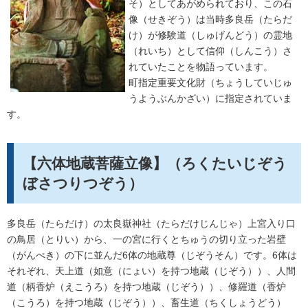
そ）としてあがめられており、この石
像（せきぞう）は当時多良岳（たらだ
け）が修験道（しゅげんどう）の霊地
（れいち）として信仰（しんこう）さ
れていたことを物語っています。
町指定重要文化財（ちょうしていじゅ
うようぶんかざい）に指定されていま
す。
【六体地蔵菩薩立像】（ろくたいじぞう
ぼさつりつぞう）
多良岳（たらだけ）の太良嶽神社（たらだけじんじゃ）上宮入り口
の鳥居（とりい）から、一の宮に行くとちゅうの切り立った岩壁
（がんぺき）の下に並んだ6体の地蔵尊（じぞうそん）です。6体は
それぞれ、天上道（如意（にょい）を持つ地蔵（じぞう））、人間
道（柄香炉（えこうろ）を持つ地蔵（じぞう））、修羅道（香炉
（こうろ）を持つ地蔵（じぞう））、畜生道（ちくしょうどう）