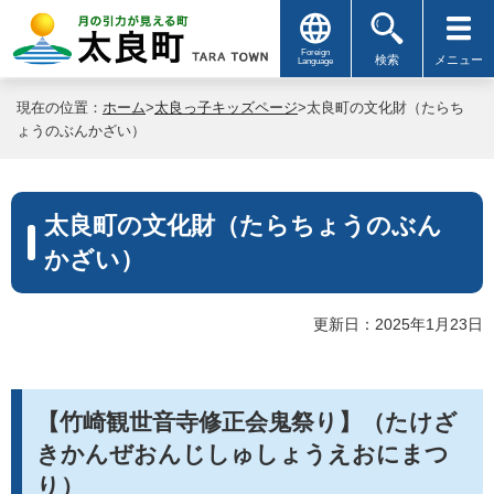
Foreign
検索
メニュー
Language
現在の位置：
ホーム
>
太良っ子キッズページ
>太良町の文化財（たらち
ょうのぶんかざい）
太良町の文化財（たらちょうのぶん
かざい）
更新日：2025年1月23日
【竹崎観世音寺修正会鬼祭り】（たけざ
きかんぜおんじしゅしょうえおにまつ
り）