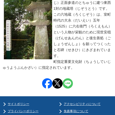
じ）正面参道のとちゅうに建つ東西
1対の地蔵塔（じぞうとう）です。
この六地蔵（ろくじぞう）は、室町
時代の大永（だいえい）五年
（1525）に六右衛門（ろくえもん）
という人物が栄観のために現世安穏
（げんせあんのん）と後生善処（ご
しょうぜんしょ）を願ってつくった
と石碑（せきひ）にきざまれていま
す。
町指定重要文化財（ちょうしていじ
ゅうようぶんかざい）に指定されています。
サイトポリシー
アクセシビリティについて
プライバシーポリシー
免責事項について