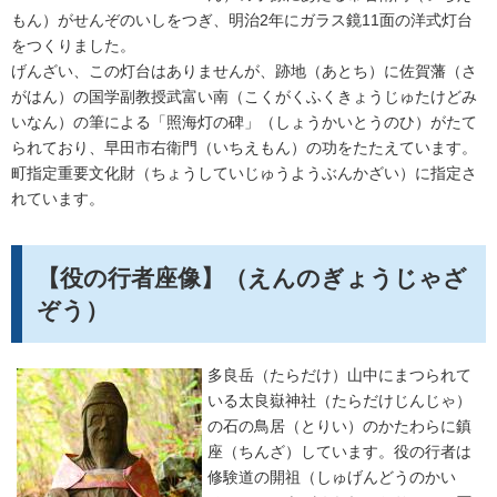
もん）がせんぞのいしをつぎ、明治2年にガラス鏡11面の洋式灯台
をつくりました。
げんざい、この灯台はありませんが、跡地（あとち）に佐賀藩（さ
がはん）の国学副教授武富い南（こくがくふくきょうじゅたけどみ
いなん）の筆による「照海灯の碑」（しょうかいとうのひ）がたて
られており、早田市右衛門（いちえもん）の功をたたえています。
町指定重要文化財（ちょうしていじゅうようぶんかざい）に指定さ
れています。
【役の行者座像】（えんのぎょうじゃざ
ぞう）
多良岳（たらだけ）山中にまつられて
いる太良嶽神社（たらだけじんじゃ）
の石の鳥居（とりい）のかたわらに鎮
座（ちんざ）しています。役の行者は
修験道の開祖（しゅげんどうのかい