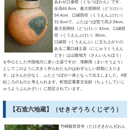
あわせ口壷棺（くちつぼかん）です。
全高65.8cm、最大部胴径（どうけい）
54.4cm、口縁部径（くうえんぶけい）
31.8cmで、ふたはつぼ型で高さ34cm、
最大部胴径（どうけい）42cm、口縁部
径（くうえんぶけい）36cm。
口縁部（くうえんぶ）に立ち上がりの
ある二重口縁土器（にじゅうくうえん
どき）は山陰地方（さんいんちほう）
を中心とした中国地方に多い土器ですが、埋葬用（まいそうよう）
としてこのように大きく作られたものはめずらしい部類に入りま
す。はそんが少なく、ふたとつぼが一体となって出土しました。4世
紀ころのものと考えられます。町指定重要文化財（ちょうしていじ
ゅうようぶんかざい）に指定されています。
【石造六地蔵】（せきぞうろくじぞう）
竹崎観世音寺（たけざきかんぜおん