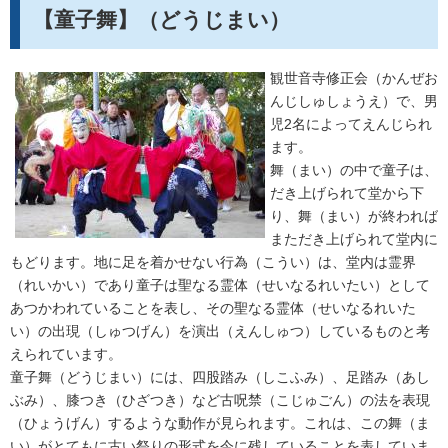
【童子舞】（どうじまい）
観世音寺修正会（かんぜお
んじしゅしょうえ）で、男
児2名によってえんじられ
ます。
舞（まい）の中で童子は、
だき上げられて堂から下
り、舞（まい）が終われば
まただき上げられて堂内に
もどります。地に足を着かせない行為（こうい）は、堂内は霊界
（れいかい）であり童子は聖なる霊体（せいなるれいたい）として
あつかわれていることを表し、その聖なる霊体（せいなるれいた
い）の出現（しゅつげん）を演出（えんしゅつ）しているものと考
えられています。
童子舞（どうじまい）には、四股踏み（しこふみ）、足踏み（あし
ぶみ）、膝つき（ひざつき）など古呪禁（こじゅごん）の法を表現
（ひょうげん）するような動作が見られます。これは、この舞（ま
い）がとてもに古い祭りの形式を今に残していることを表していま