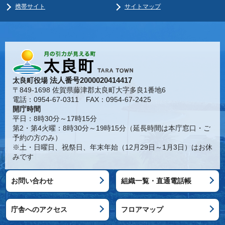
携帯サイト
サイトマップ
法人番号2000020414417
太良町役場
〒849-1698 佐賀県藤津郡太良町大字多良1番地6
電話：0954-67-0311 FAX：0954-67-2425
開庁時間
平日：8時30分～17時15分
第2・第4火曜：8時30分～19時15分（延長時間は本庁窓口・ご
予約の方のみ）
※土・日曜日、祝祭日、年末年始（12月29日～1月3日）はお休
みです
お問い合わせ
組織一覧・直通電話帳
庁舎へのアクセス
フロアマップ