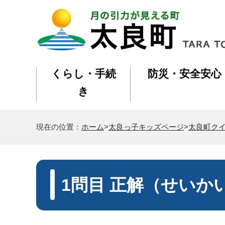
くらし・手続
防災・安全安心
き
現在の位置：
ホーム
>
太良っ子キッズページ
>
太良町ク
1問目 正解（せいか