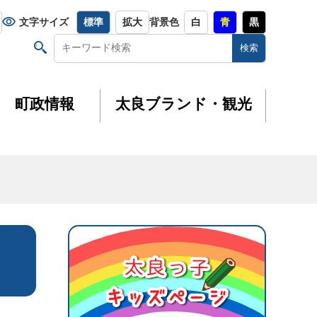
文字サイズ
標準
拡大
背景色
白
青
黒
町政情報
太良ブランド・観光