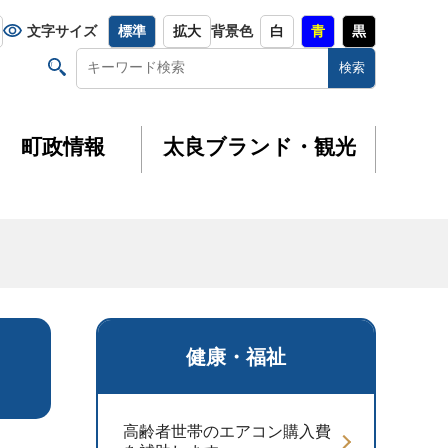
文字サイズ
標準
拡大
背景色
白
青
黒
町政情報
太良ブランド・観光
健康・福祉
高齢者世帯のエアコン購入費