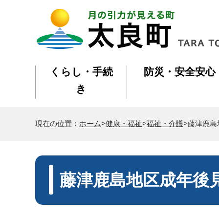
くらし・手続
防災・安全安心
き
現在の位置：
ホーム
>
健康・福祉
>
福祉・介護
>藤津鹿
藤津鹿島地区成年後