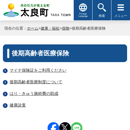
Foreign
検索
メニュー
Language
現在の位置：
ホーム
>
健康・福祉
>
保険
>後期高齢者医療保険
後期高齢者医療保険
マイナ保険証をご利用ください
後期高齢者医療制度について
はり・きゅう施術費の助成
健康診査