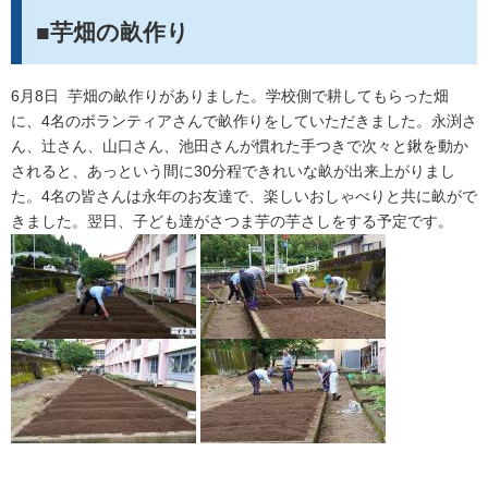
■芋畑の畝作り
6月8日 芋畑の畝作りがありました。学校側で耕してもらった畑
に、4名のボランティアさんで畝作りをしていただきました。永渕さ
ん、辻さん、山口さん、池田さんが慣れた手つきで次々と鍬を動か
されると、あっという間に30分程できれいな畝が出来上がりまし
た。4名の皆さんは永年のお友達で、楽しいおしゃべりと共に畝がで
きました。翌日、子ども達がさつま芋の芋さしをする予定です。