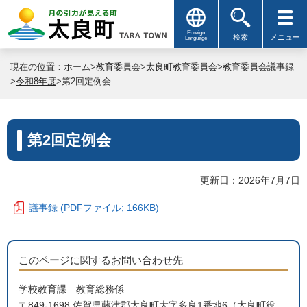
Foreign
検索
メニュー
Language
現在の位置：
ホーム
>
教育委員会
>
太良町教育委員会
>
教育委員会議事録
>
令和8年度
>第2回定例会
第2回定例会
更新日：2026年7月7日
議事録 (PDFファイル; 166KB)
このページに関するお問い合わせ先
学校教育課 教育総務係
〒849-1698 佐賀県藤津郡太良町大字多良1番地6（太良町役