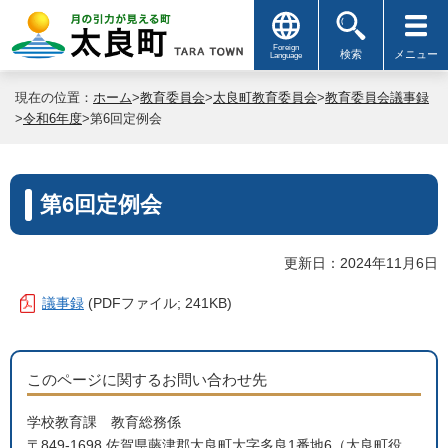
Foreign
検索
メニュー
Language
現在の位置：
ホーム
>
教育委員会
>
太良町教育委員会
>
教育委員会議事録
>
令和6年度
>第6回定例会
第6回定例会
更新日：2024年11月6日
議事録
(PDFファイル; 241KB)
このページに関するお問い合わせ先
学校教育課 教育総務係
〒849-1698 佐賀県藤津郡太良町大字多良1番地6（太良町役