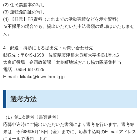
(2) 住民票謄本の写し
(3) 運転免許証の写し
(4) 【任意】PR資料（これまでの活動実績などを示す資料）
※不採用の場合でも、提出いただいた申込書類の返却はいたしませ
ん。
4 郵送・持参による提出先・お問い合わせ先
郵送先：〒849-1698 佐賀県藤津郡太良町大字多良1番地6
太良町役場 企画政策課「太良町地域おこし協力隊募集担当」
電話：0954-68-0125
E-mail：kikaku@town.tara.lg.jp
選考方法
（1）第1次選考〔書類選考〕
応募申込時にご提出いただいた書類により選考を行います。選考結
果は、令和8年5月15日（金）までに、応募申込時のE-mail アドレス
にメールで通知します。