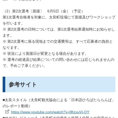
（2）第2次選考〔面接〕 6月5日（金）（予定）
第1次選考合格者を対象に、太良町役場にて面接及びワークショップ
を行います。
※ 第2次選考の日時については、第1次選考結果通知時にお知らせし
ます。
※ 第2次選考に係る現地までの交通費等は、すべて応募者の負担と
なります。
※ 状況により面接日が変更となる場合があります。
※ 選考の経過及び結果についての問い合わせには応じられませんの
で、予めご了承ください。
参考サイト
■太良スタイル（太良町観光協会による「日本語ひろばたららんば」
のレポート動画）
https://www.youtube.com/watch?v=IlKzxuVi-QY
■サガテレビニュース（太良町の中学生と外国人住民との交流のニュ