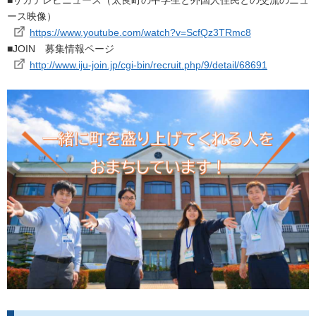
ース映像）
https://www.youtube.com/watch?v=ScfQz3TRmc8
■JOIN 募集情報ページ
http://www.iju-join.jp/cgi-bin/recruit.php/9/detail/68691