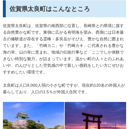
佐賀県太良町はこんなところ
佐賀県太良町は、佐賀県の南西部に位置し、長崎県との県境に接す
る自然豊かな町です。東側に広がる有明海を望み、西側には日本最
古の修験道が存在する霊峰・多良岳がそびえ、豊かな自然に囲まれ
ています。また、「竹崎カニ」や「竹崎カキ」に代表される豊かな
海の幸、山の幸に恵まれ、地域の伝統行事など「ここでしか体験で
きない特別な魅力」が詰まっています。温かい町の人々とのふれあ
いや、のんびりとした空気感の中で新しい挑戦をしたい方にぜひお
すすめしたい環境です。
太良町は人口8,000人弱の小さな町ですが、現在約120名の外国人が
暮らしており、人口の1.5％が外国人住民です。