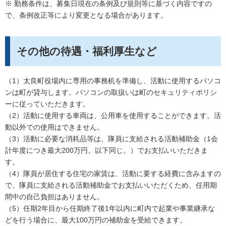
※ 勤務条件は、募集日現在の条例及び規則等に基づく内容ですの
で、条例改正等により変更となる場合があります。
その他の待遇・福利厚生など
（1）太良町役場内に専用の事務机を準備し、活動に使用するパソコ
ンは町が貸与します。パソコンの取扱いは町のセキュリティポリシ
ーに従っていただきます。
（2）活動に使用する車両は、公用車を使用することができます。活
動以外での使用はできません。
（3）活動に必要な消耗品等は、隊員に支給される活動補助金（1会
計年度につき最大200万円。以下同じ。）でお支払いいただきま
す。
（4）隊員が居住する住宅の家賃は、活動に要する経費に含みますの
で、隊員に支給される活動補助金でお支払いいただくため、任用期
間中の自己負担はありません。
（5）任期2年目から任期終了後1年以内に町内で起業や事業継承な
どを行う場合に、最大100万円の補助金を受給できます。