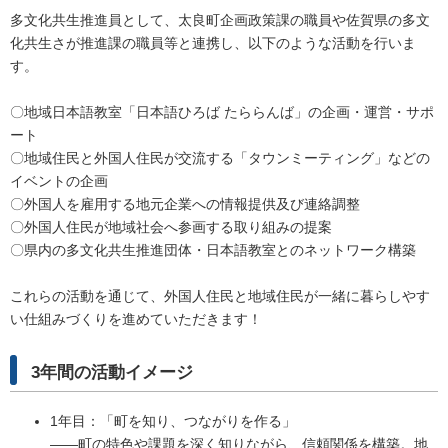
多文化共生推進員として、太良町企画政策課の職員や佐賀県の多文
化共生さが推進課の職員等と連携し、以下のような活動を行いま
す。
〇地域日本語教室「日本語ひろば たららんば」の企画・運営・サポ
ート
〇地域住民と外国人住民が交流する「タウンミーティング」などの
イベントの企画
〇外国人を雇用する地元企業への情報提供及び連絡調整
〇外国人住民が地域社会へ参画する取り組みの提案
〇県内の多文化共生推進団体・日本語教室とのネットワーク構築
これらの活動を通じて、外国人住民と地域住民が一緒に暮らしやす
い仕組みづくりを進めていただきます！
3年間の活動イメージ
1年目：「町を知り、つながりを作る」
――町の特色や課題を深く知りながら、信頼関係を構築。地