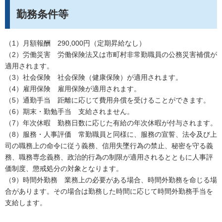
勤務条件等
（1）月額報酬 290,000円（定期昇給なし）
（2）労働災害 労働保険法又は市町村非常勤職員の公務災害補償が
適用されます。
（3）社会保険 社会保険（健康保険）が適用されます。
（4）雇用保険 雇用保険が適用されます。
（5）通勤手当 距離に応じて費用弁償を受けることができます。
（6）期末・勤勉手当 支給されません。
（7）年次休暇 勤務日数に応じた有給の年次休暇が付与されます。
（8）服務・人事評価 常勤職員と同様に、服務の宣誓、法令及び上
司の職務上の命令に従う義務、信用失墜行為の禁止、秘密を守る義
務、職務専念義務、政治的行為の制限が適用されるとともに人事評
価制度、懲戒処分の対象となります。
（9）時間外勤務 業務上の必要がある場合、時間外勤務を命じる場
合があります。その場合は勤務した時間に応じて時間外勤務手当を
支給します。