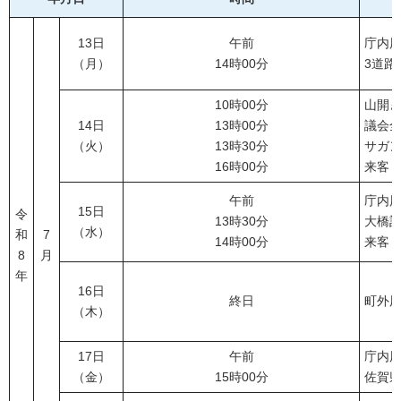
13日
午前
庁内
（月）
14時00分
3道路
10時00分
山開
14日
13時00分
議会
（火）
13時30分
サガ
16時00分
来客
午前
庁内
15日
令
13時30分
大橋記
（水）
和
7
14時00分
来客
8
月
年
16日
終日
町外
（木）
17日
午前
庁内
（金）
15時00分
佐賀