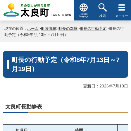
Foreign
検索
メニュー
Language
現在の位置：
ホーム
>
町政情報
>
町長の部屋
>
町長の行動予定
>町長の行
動予定（令和8年7月13日～7月19日）
町長の行動予定（令和8年7月13日～7
月19日）
更新日：2026年7月10日
太良町長動静表
年月日
時間