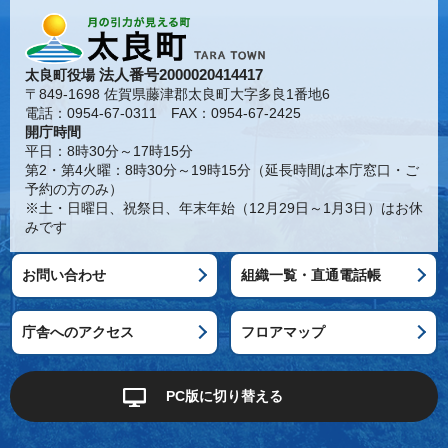
法人番号2000020414417
太良町役場
〒849-1698 佐賀県藤津郡太良町大字多良1番地6
電話：0954-67-0311 FAX：0954-67-2425
開庁時間
平日：8時30分～17時15分
第2・第4火曜：8時30分～19時15分（延長時間は本庁窓口・ご
予約の方のみ）
※土・日曜日、祝祭日、年末年始（12月29日～1月3日）はお休
みです
お問い合わせ
組織一覧・直通電話帳
庁舎へのアクセス
フロアマップ
PC版に切り替える