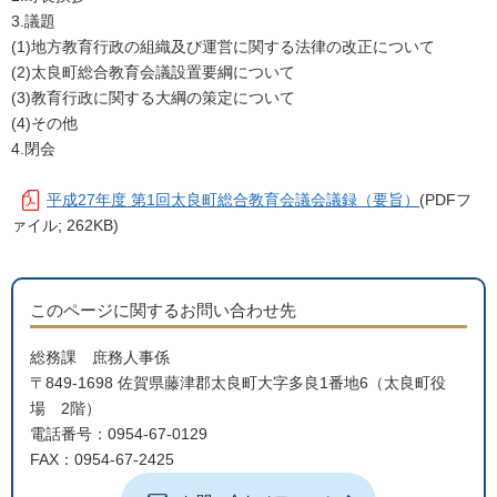
3.議題
(1)地方教育行政の組織及び運営に関する法律の改正について
(2)太良町総合教育会議設置要綱について
(3)教育行政に関する大綱の策定について
(4)その他
4.閉会
平成27年度 第1回太良町総合教育会議会議録（要旨）
(PDFフ
ァイル; 262KB)
このページに関するお問い合わせ先
総務課 庶務人事係
〒849-1698 佐賀県藤津郡太良町大字多良1番地6（太良町役
場 2階）
電話番号：0954-67-0129
FAX：0954-67-2425