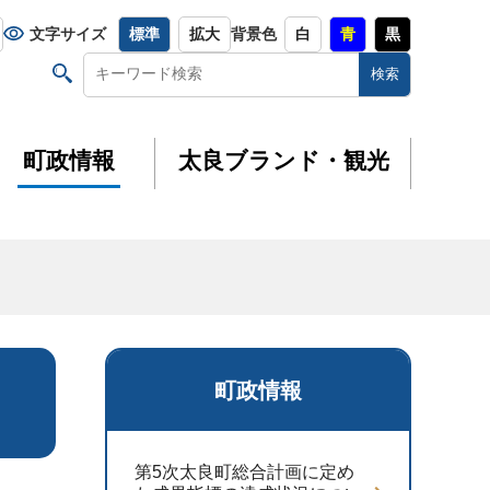
文字サイズ
標準
拡大
背景色
白
青
黒
町政情報
太良ブランド・観光
町政情報
第5次太良町総合計画に定め