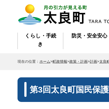
くらし・手続
防災・安全安心
き
現在の位置：
ホーム
>
町政情報
>
政策・計画
>
計画
>
太良
第3回太良町国民保