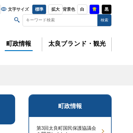
文字サイズ
標準
拡大
背景色
白
青
黒
町政情報
太良ブランド・観光
町政情報
第3回太良町国民保護協議会