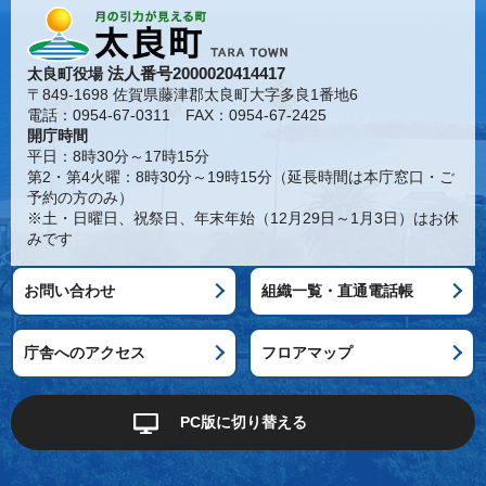
法人番号2000020414417
太良町役場
〒849-1698 佐賀県藤津郡太良町大字多良1番地6
電話：0954-67-0311 FAX：0954-67-2425
開庁時間
平日：8時30分～17時15分
第2・第4火曜：8時30分～19時15分（延長時間は本庁窓口・ご
予約の方のみ）
※土・日曜日、祝祭日、年末年始（12月29日～1月3日）はお休
みです
お問い合わせ
組織一覧・直通電話帳
庁舎へのアクセス
フロアマップ
PC版に切り替える