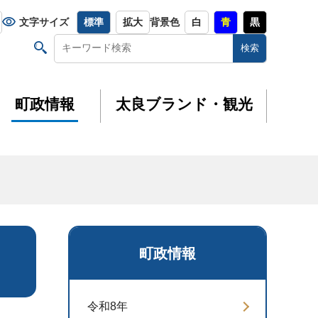
文字サイズ
標準
拡大
背景色
白
青
黒
町政情報
太良ブランド・観光
町政情報
令和8年