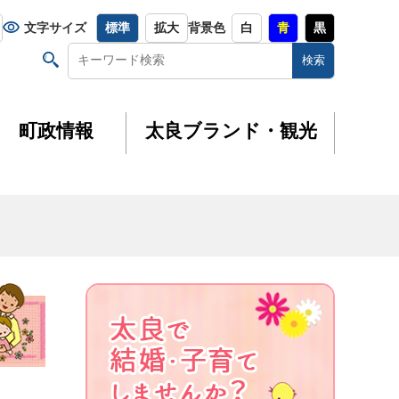
文字サイズ
標準
拡大
背景色
白
青
黒
町政情報
太良ブランド・観光