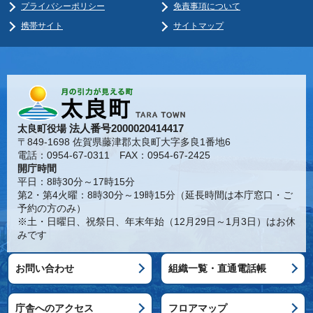
プライバシーポリシー
免責事項について
携帯サイト
サイトマップ
法人番号2000020414417
太良町役場
〒849-1698 佐賀県藤津郡太良町大字多良1番地6
電話：0954-67-0311 FAX：0954-67-2425
開庁時間
平日：8時30分～17時15分
第2・第4火曜：8時30分～19時15分（延長時間は本庁窓口・ご
予約の方のみ）
※土・日曜日、祝祭日、年末年始（12月29日～1月3日）はお休
みです
お問い合わせ
組織一覧・直通電話帳
庁舎へのアクセス
フロアマップ