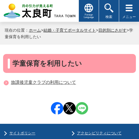
Foreign
検索
メニュー
Language
現在の位置：
ホーム
>
結婚・子育てポータルサイト
>
目的別にさがす
>学
童保育を利用したい
学童保育を利用したい
放課後児童クラブの利用について
サイトポリシー
アクセシビリティについて