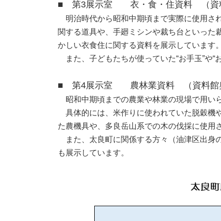
■ 第3展示室 衣・食・住資料 （資
明治時代から昭和中期頃まで実際に使用され
関する道具や、手廻ミシンや裁ち台といった
かしい衣食住に関する資料を展示しています
また、子どもたちが使っていた“お手玉”や“
■ 第4展示室 農林業資料 （資料館
昭和中期頃までの農業や林業の現場で用いら
具体的には、米作りに使われていた脱穀機や
た農機具や、多良岳山系での木の伐採に使用
また、太良町に関係する方々（油津区出身の
も展示しています。