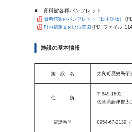
■ 資料館各種パンフレット
資料館案内パンフレット（日本語版）
(P
町内指定文化財位置図
(PDFファイル; 114
施設の基本情報
施 設 名
太良町歴史民俗
〒849-1602
住 所
佐賀県藤津郡太良
電話番号
0954-67-213