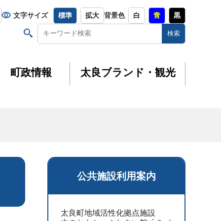
文字サイズ
標準
拡大
背景色
白
青
黒
町政情報
太良ブランド・観光
公共施設利用案内
太良町地域活性化拠点施設