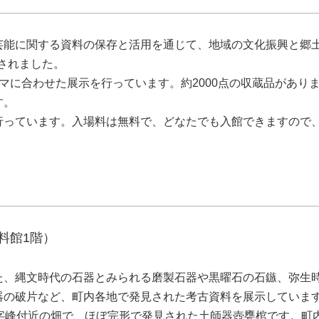
芸能に関する資料の保存と活用を通じて、地域の文化振興と郷
置されました。
マに合わせた展示を行っています。約2000点の収蔵品があり
す。
行っています。入場料は無料で、どなたでも入館できますので
料館1階）
、縄文時代の石器とみられる磨製石器や黒曜石の石鏃、弥生
器の破片など、町内各地で発見された考古資料を展示していま
字峰付近の畑で、ほぼ完形で発見された土師器壺甕棺です。町