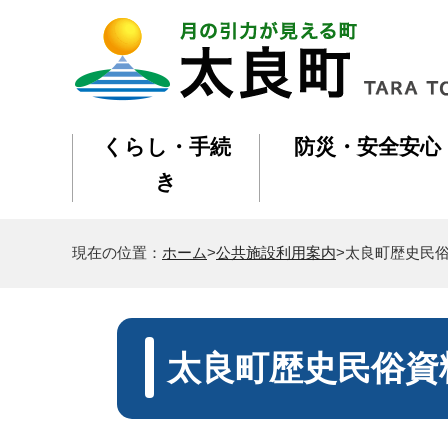
くらし・手続
防災・安全安心
き
現在の位置：
ホーム
>
公共施設利用案内
>太良町歴史民
太良町歴史民俗資