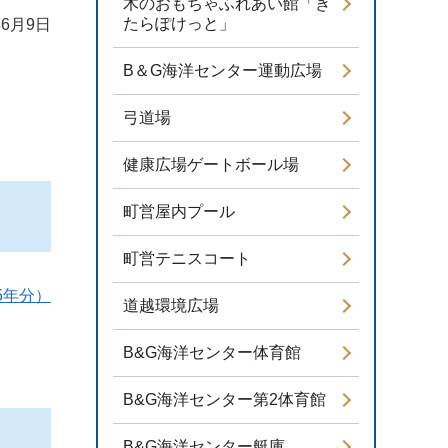
木のおもちゃふれあい館「き
たらぽけっと」
6月9日
B＆G海洋センター運動広場
弓道場
健康広場ゲートボール場
町営屋内プール
町営テニスコート
5年分）
道越環境広場
B&G海洋センター体育館
B&G海洋センター第2体育館
B&G海洋センター艇庫