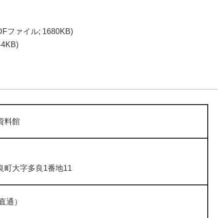
DFファイル; 1680KB)
4KB)
資料館
町大字多良1番地11
9（直通）