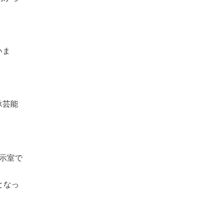
いま
承芸能
示室で
となっ