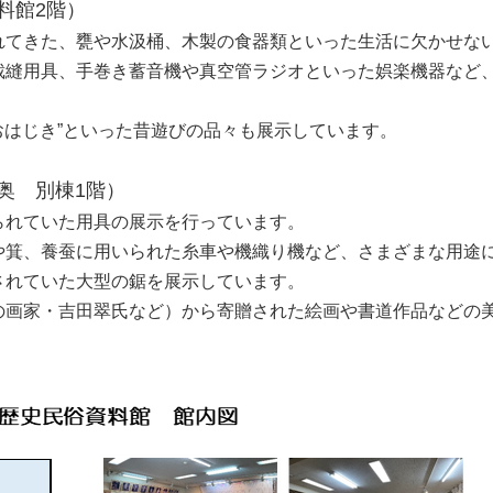
料館2階）
てきた、甕や水汲桶、木製の食器類といった生活に欠かせな
裁縫用具、手巻き蓄音機や真空管ラジオといった娯楽機器など
。
おはじき”といった昔遊びの品々も展示しています。
奥 別棟1階）
れていた用具の展示を行っています。
箕、養蚕に用いられた糸車や機織り機など、さまざまな用途
されていた大型の鋸を展示しています。
画家・吉田翠氏など）から寄贈された絵画や書道作品などの