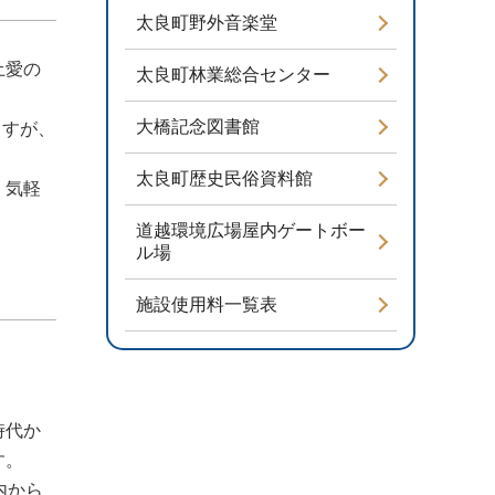
太良町野外音楽堂
土愛の
太良町林業総合センター
大橋記念図書館
ますが、
太良町歴史民俗資料館
、気軽
道越環境広場屋内ゲートボー
ル場
施設使用料一覧表
時代か
す。
内から