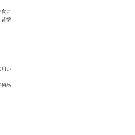
い食に
、昔懐
に用い
美術品