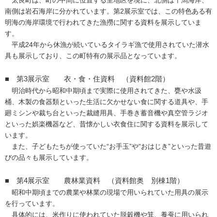
太良町は、町の中間に位置する里地区を境に、北側は干潟海岸、
南側は岩石海岸に分かれています。第2展示室では、この特色ある有
明海の海岸環境で行われてきた漁撈に関する資料を展示していま
す。
平成24年から休漁が続いているタイラギ漁で使用されていた潜水
具も展示しており、この町特有の展示品となっています。
■ 第3展示室 衣・食・住資料 （資料館2階）
明治時代から昭和中期頃まで実際に使用されてきた、甕や水汲
桶、木製の食器類といった生活に欠かせない食に関する道具や、手
廻ミシンや裁ち台といった裁縫用具、手巻き蓄音機や真空管ラジオ
といった娯楽機器など、昔懐かしい衣食住に関する資料を展示して
います。
また、子どもたちが使っていた“お手玉”や“おはじき”といった昔遊
びの品々も展示しています。
■ 第4展示室 農林業資料 （資料館奥 別棟1階）
昭和中期頃までの農業や林業の現場で用いられていた用具の展示
を行っています。
具体的には、米作りに使われていた脱穀機や箕、養蚕に用いられ