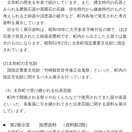
太良町の歴史を年表で紹介しています。また、縄文時代の石器と
みられる磨製石器や黒曜石の石鏃、弥生時代から鎌倉時代のものと
考えられる土師器や須恵器の破片など、町内各地で発見された考古
資料を展示しています。
目を引く展示資料は、昭和39年に大字多良字峰付近の畑で、ほぼ
完形で発見された土師器壺甕棺です。町内から出土した土器では最
大のものになります。昭和51年2月に太良町指定重要文化財に指定
されています。
(2)太良町の文化財
国指定重要文化財「竹崎観世音寺修正会鬼祭」といった、町内の
指定文化財に関するパネル展示を行っています。
（3）太良町で受け継がれる伝承芸能
町内で開催される祭りやおくんちなどで使用されてきた面や楽器
といった、各集落に引き継がれてきた伝承芸能に関する資料を展示
しています。
■ 第2展示室 漁撈資料 （資料館2階）