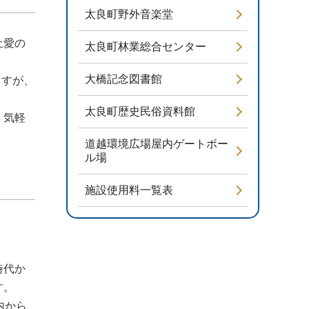
太良町野外音楽堂
土愛の
太良町林業総合センター
大橋記念図書館
ますが、
太良町歴史民俗資料館
、気軽
道越環境広場屋内ゲートボー
ル場
施設使用料一覧表
時代か
す。
内から