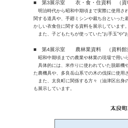
■ 第3展示室 衣・食・住資料 （資
明治時代から昭和中期頃まで実際に使用され
関する道具や、手廻ミシンや裁ち台といった
かしい衣食住に関する資料を展示しています
また、子どもたちが使っていた“お手玉”や“
■ 第4展示室 農林業資料 （資料館
昭和中期頃までの農業や林業の現場で用いら
具体的には、米作りに使われていた脱穀機や
た農機具や、多良岳山系での木の伐採に使用
また、太良町に関係する方々（油津区出身の
も展示しています。