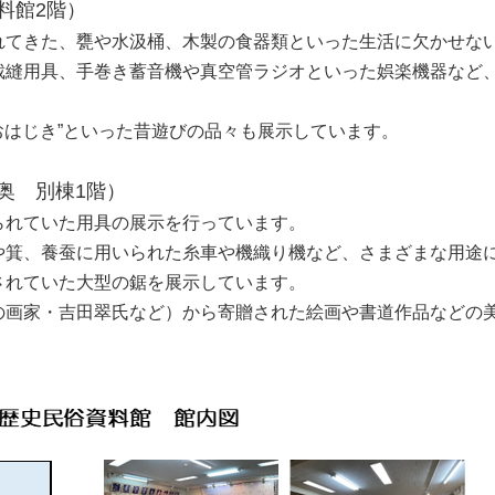
料館2階）
てきた、甕や水汲桶、木製の食器類といった生活に欠かせな
裁縫用具、手巻き蓄音機や真空管ラジオといった娯楽機器など
。
おはじき”といった昔遊びの品々も展示しています。
奥 別棟1階）
れていた用具の展示を行っています。
箕、養蚕に用いられた糸車や機織り機など、さまざまな用途
されていた大型の鋸を展示しています。
画家・吉田翠氏など）から寄贈された絵画や書道作品などの