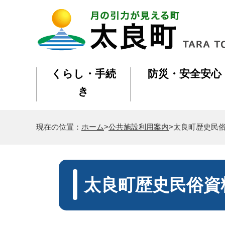
くらし・手続
防災・安全安心
き
現在の位置：
ホーム
>
公共施設利用案内
>太良町歴史民
太良町歴史民俗資