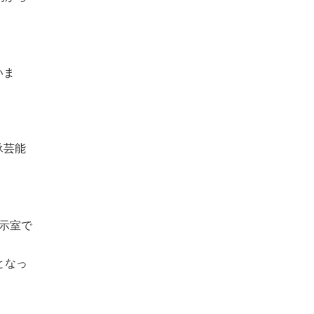
いま
承芸能
示室で
となっ