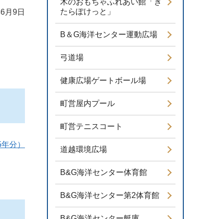
木のおもちゃふれあい館「き
たらぽけっと」
6月9日
B＆G海洋センター運動広場
弓道場
健康広場ゲートボール場
町営屋内プール
町営テニスコート
5年分）
道越環境広場
B&G海洋センター体育館
B&G海洋センター第2体育館
B&G海洋センター艇庫