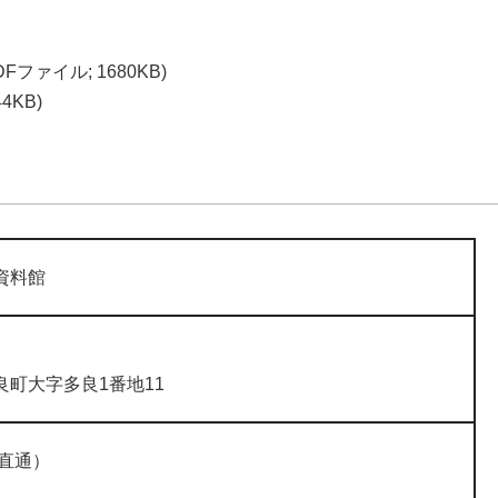
DFファイル; 1680KB)
4KB)
資料館
町大字多良1番地11
9（直通）