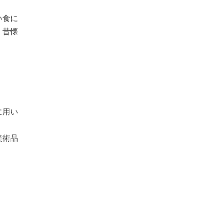
い食に
、昔懐
に用い
美術品