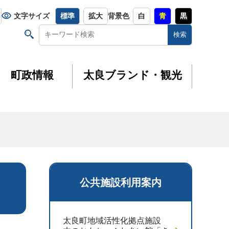
文字サイズ
標準
拡大
背景色
白
青
黒
町政情報
太良ブランド・観光
公共施設利用案内
太良町地域活性化拠点施設