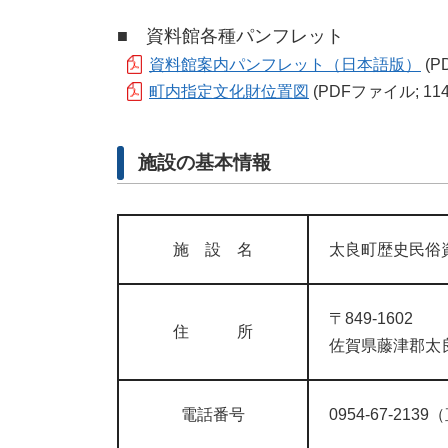
■ 資料館各種パンフレット
資料館案内パンフレット（日本語版）
(P
町内指定文化財位置図
(PDFファイル; 114
施設の基本情報
施 設 名
太良町歴史民俗
〒849-1602
住 所
佐賀県藤津郡太良
電話番号
0954-67-213