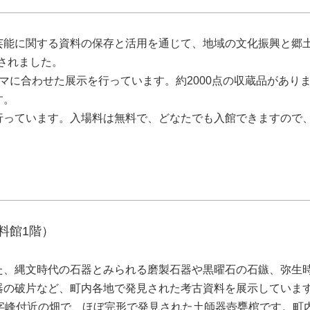
芸能に関する資料の保存と活用を通じて、地域の文化振興と郷
置されました。
マに合わせた展示を行っています。約2000点の収蔵品があり
す。
行っています。入場料は無料で、どなたでも入館できますので
料館1階）
、縄文時代の石器とみられる磨製石器や黒曜石の石鏃、弥生
器の破片など、町内各地で発見された考古資料を展示していま
字峰付近の畑で、ほぼ完形で発見された土師器壺甕棺です。町