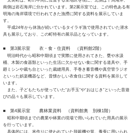
太良町は、町の中間に位置する里地区を境に、北側は干潟海岸、
南側は岩石海岸に分かれています。第2展示室では、この特色ある有
明海の海岸環境で行われてきた漁撈に関する資料を展示していま
す。
平成24年から休漁が続いているタイラギ漁で使用されていた潜水
具も展示しており、この町特有の展示品となっています。
■ 第3展示室 衣・食・住資料 （資料館2階）
明治時代から昭和中期頃まで実際に使用されてきた、甕や水汲
桶、木製の食器類といった生活に欠かせない食に関する道具や、手
廻ミシンや裁ち台といった裁縫用具、手巻き蓄音機や真空管ラジオ
といった娯楽機器など、昔懐かしい衣食住に関する資料を展示して
います。
また、子どもたちが使っていた“お手玉”や“おはじき”といった昔遊
びの品々も展示しています。
■ 第4展示室 農林業資料 （資料館奥 別棟1階）
昭和中期頃までの農業や林業の現場で用いられていた用具の展示
を行っています。
具体的には、米作りに使われていた脱穀機や箕、養蚕に用いられ