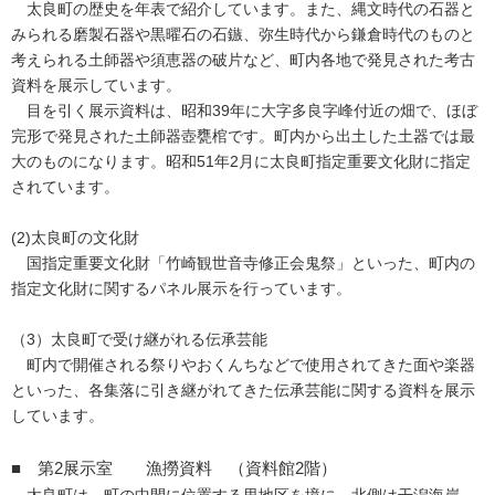
太良町の歴史を年表で紹介しています。また、縄文時代の石器と
みられる磨製石器や黒曜石の石鏃、弥生時代から鎌倉時代のものと
考えられる土師器や須恵器の破片など、町内各地で発見された考古
資料を展示しています。
目を引く展示資料は、昭和39年に大字多良字峰付近の畑で、ほぼ
完形で発見された土師器壺甕棺です。町内から出土した土器では最
大のものになります。昭和51年2月に太良町指定重要文化財に指定
されています。
(2)太良町の文化財
国指定重要文化財「竹崎観世音寺修正会鬼祭」といった、町内の
指定文化財に関するパネル展示を行っています。
（3）太良町で受け継がれる伝承芸能
町内で開催される祭りやおくんちなどで使用されてきた面や楽器
といった、各集落に引き継がれてきた伝承芸能に関する資料を展示
しています。
■ 第2展示室 漁撈資料 （資料館2階）