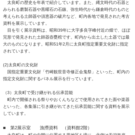
太良町の歴史を年表で紹介しています。また、縄文時代の石器と
みられる磨製石器や黒曜石の石鏃、弥生時代から鎌倉時代のものと
考えられる土師器や須恵器の破片など、町内各地で発見された考古
資料を展示しています。
目を引く展示資料は、昭和39年に大字多良字峰付近の畑で、ほぼ
完形で発見された土師器壺甕棺です。町内から出土した土器では最
大のものになります。昭和51年2月に太良町指定重要文化財に指定
されています。
(2)太良町の文化財
国指定重要文化財「竹崎観世音寺修正会鬼祭」といった、町内の
指定文化財に関するパネル展示を行っています。
（3）太良町で受け継がれる伝承芸能
町内で開催される祭りやおくんちなどで使用されてきた面や楽器
といった、各集落に引き継がれてきた伝承芸能に関する資料を展示
しています。
■ 第2展示室 漁撈資料 （資料館2階）