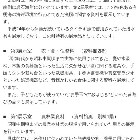
太良町は、町の中間に位置する里地区を境に、北側は干潟海岸、
南側は岩石海岸に分かれています。第2展示室では、この特色ある有
明海の海岸環境で行われてきた漁撈に関する資料を展示していま
す。
平成24年から休漁が続いているタイラギ漁で使用されていた潜水
具も展示しており、この町特有の展示品となっています。
■ 第3展示室 衣・食・住資料 （資料館2階）
明治時代から昭和中期頃まで実際に使用されてきた、甕や水汲
桶、木製の食器類といった生活に欠かせない食に関する道具や、手
廻ミシンや裁ち台といった裁縫用具、手巻き蓄音機や真空管ラジオ
といった娯楽機器など、昔懐かしい衣食住に関する資料を展示して
います。
また、子どもたちが使っていた“お手玉”や“おはじき”といった昔遊
びの品々も展示しています。
■ 第4展示室 農林業資料 （資料館奥 別棟1階）
昭和中期頃までの農業や林業の現場で用いられていた用具の展示
を行っています。
具体的には、米作りに使われていた脱穀機や箕、養蚕に用いられ